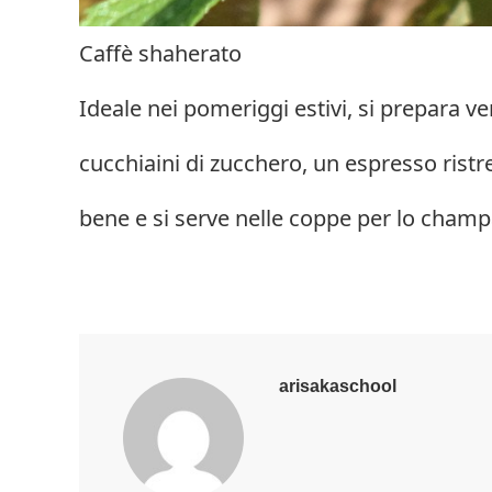
Caffè shaherato
Ideale nei pomeriggi estivi, si prepara v
cucchiaini di zucchero, un espresso ristret
bene e si serve nelle coppe per lo cham
arisakaschool