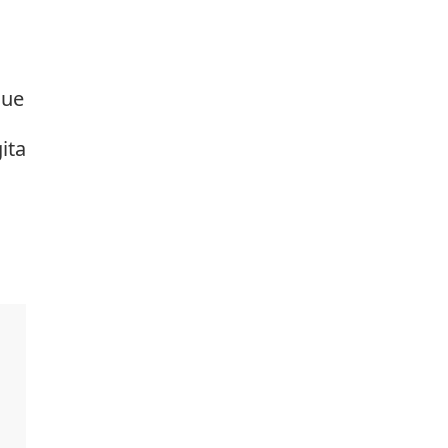
due
ita