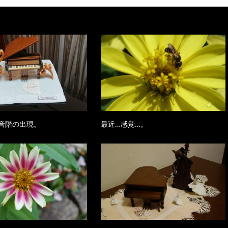
音階の出現。
最近…感覚…。