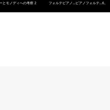
ーとモノディへの考察 2
フォルテピアノ…ピアノフォルテ…6。