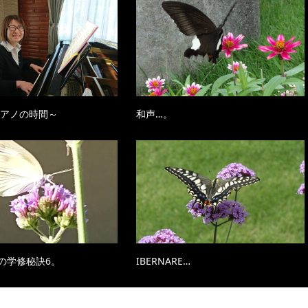
ピアノの時間～
和声…。
の学修秘訣6。
IBERNARE…