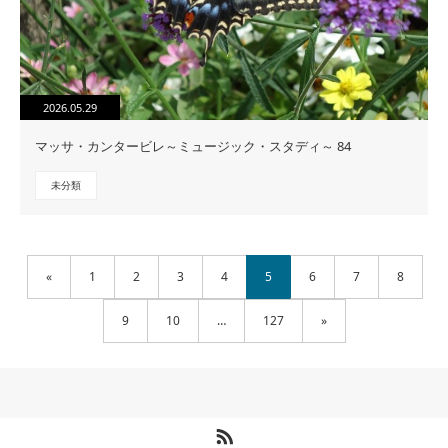
2026.05.29
マッサ・カンタービレ～ミュージック・スタディ～ 84
未分類
«
1
2
3
4
5
6
7
8
9
10
…
127
»
RSS