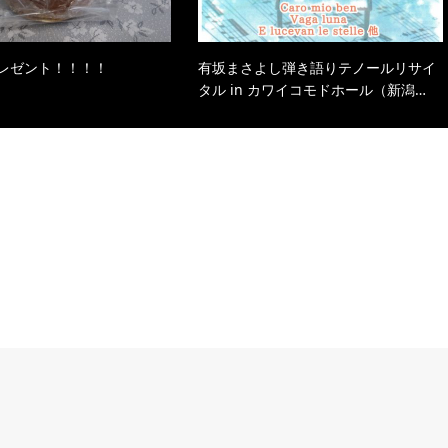
レゼント！！！！
有坂まさよし弾き語りテノールリサイ
タル in カワイコモドホール（新潟…