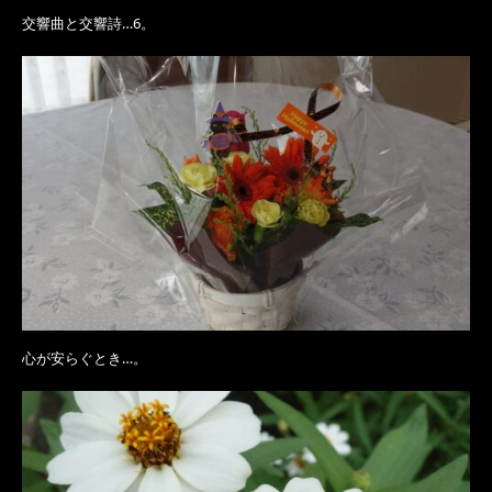
交響曲と交響詩…6。
心が安らぐとき…。