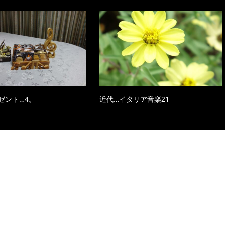
ゼント…4。
近代…イタリア音楽21