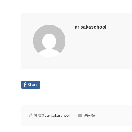
arisakaschool
Share
投稿者:
arisakaschool
未分類