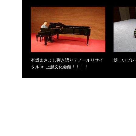
有坂まさよし弾き語りテノールリサイ
嬉しいプレ
タル in 上越文化会館！！！！