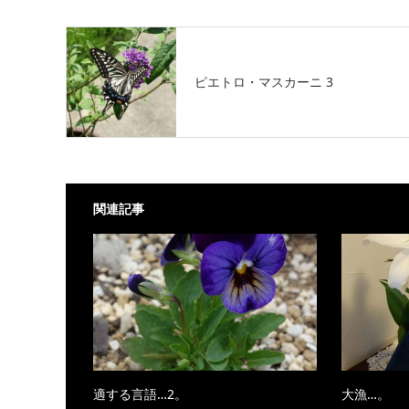
ピエトロ・マスカーニ 3
関連記事
適する言語…2。
大漁…。