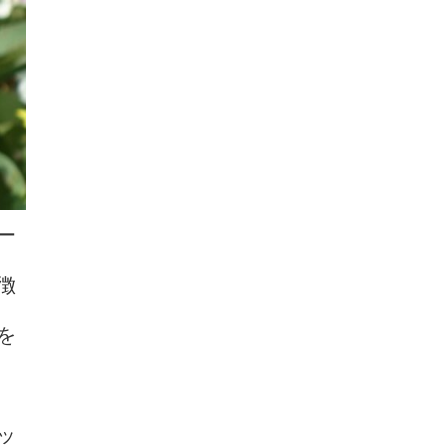
ー
徴
を
ッ