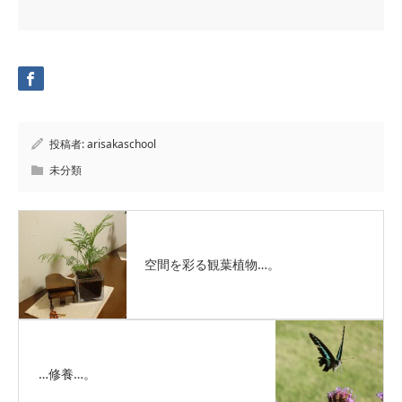
投稿者:
arisakaschool
未分類
空間を彩る観葉植物…。
…修養…。