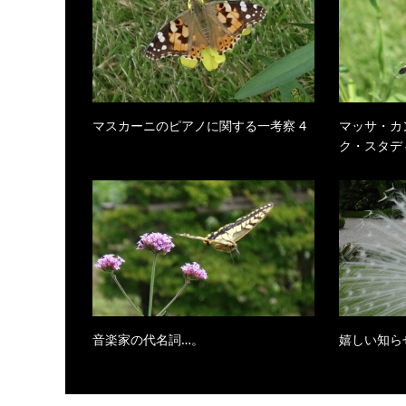
マスカーニのピアノに関する一考察 4
マッサ・カ
ク・スタデ
音楽家の代名詞…。
嬉しい知ら