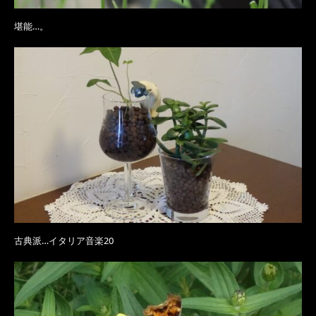
堪能…。
古典派…イタリア音楽20