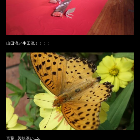
山田流と生田流！！！！
言葉…興味深い…5。