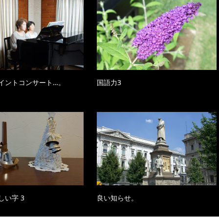
イントコンサート…。
国語力3
しい字 3
良い知らせ。