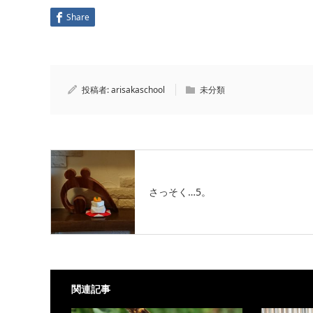
Share
投稿者:
arisakaschool
未分類
さっそく…5。
関連記事