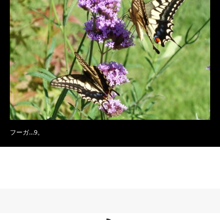
フーガ…9。
RSS