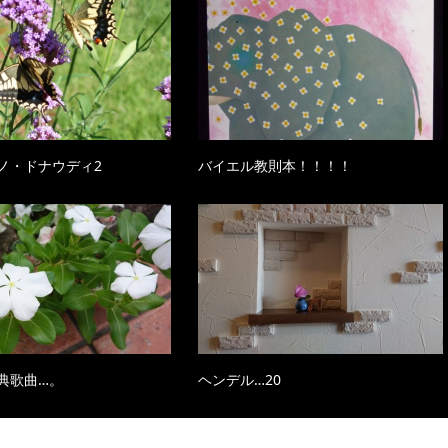
ノ・ドナウディ2
バイエル教則本！！！！
典歌曲…。
ヘンデル…20