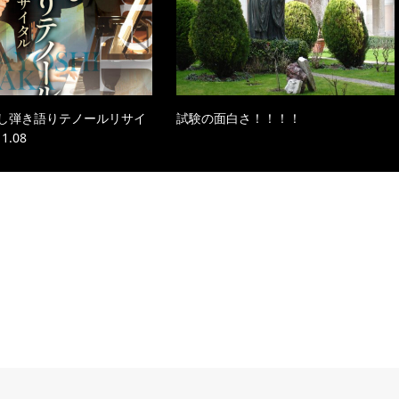
し弾き語りテノールリサイ
試験の面白さ！！！！
1.08