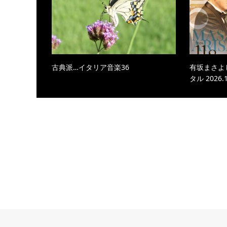
古典派…イタリア音楽36
有坂まさよ
タル 2026.1