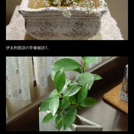
伊太利亜語の学修秘訣7。