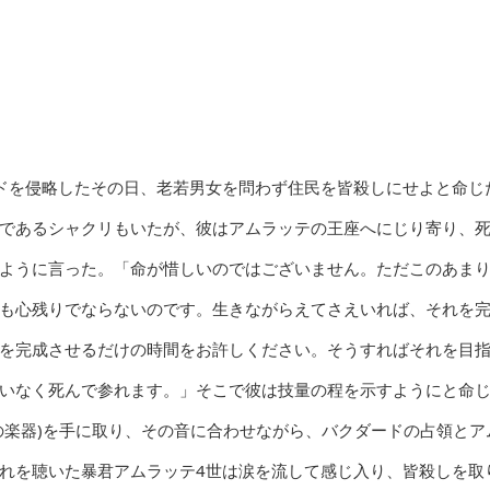
ドを侵略したその日、老若男女を問わず住民を皆殺しにせよと命じ
であるシャクリもいたが、彼はアムラッテの王座へにじり寄り、
ように言った。「命が惜しいのではございません。ただこのあま
も心残りでならないのです。生きながらえてさえいれば、それを
を完成させるだけの時間をお許しください。そうすればそれを目
いなく死んで参れます。」そこで彼は技量の程を示すようにと命
の楽器)を手に取り、その音に合わせながら、バクダードの占領とア
れを聴いた暴君アムラッテ4世は涙を流して感じ入り、皆殺しを取