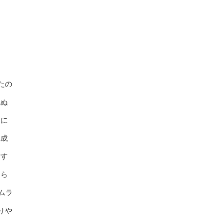
たの
死ぬ
りに
完成
指す
じら
ムラ
りや