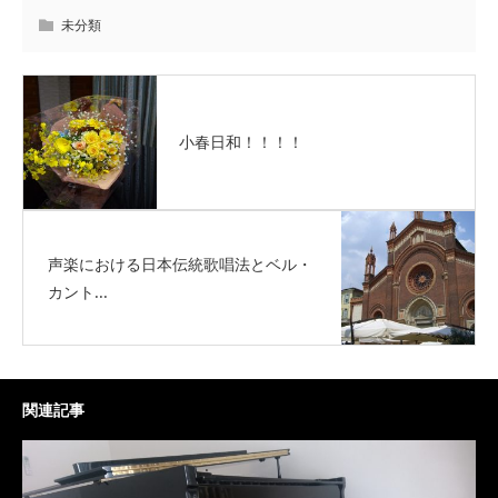
未分類
小春日和！！！！
声楽における日本伝統歌唱法とベル・
カント...
関連記事